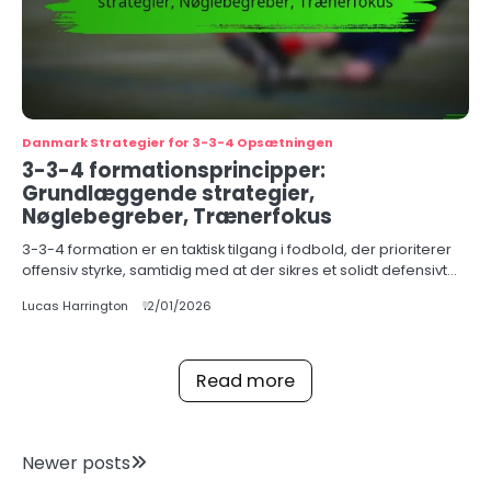
Danmark Strategier for 3-3-4 Opsætningen
3-3-4 formationsprincipper:
Grundlæggende strategier,
Nøglebegreber, Trænerfokus
3-3-4 formation er en taktisk tilgang i fodbold, der prioriterer
offensiv styrke, samtidig med at der sikres et solidt defensivt…
Lucas Harrington
12/01/2026
Read more
Posts
Newer posts