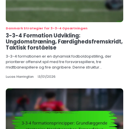
Danmark Strategier for 3-3-4 Opsætningen
3-3-4 Formation Udvikling:
Ungdomstræning, Færdighedsfremskridt,
Taktisk forståelse
3-3-4 formationen er en dynamisk fodboldopstilling, der
prioriterer offensivt spil med tre forsvarsspillere, tre
midtbanespillere og fire angribere. Denne struktur…
Lucas Harrington
13/01/2026