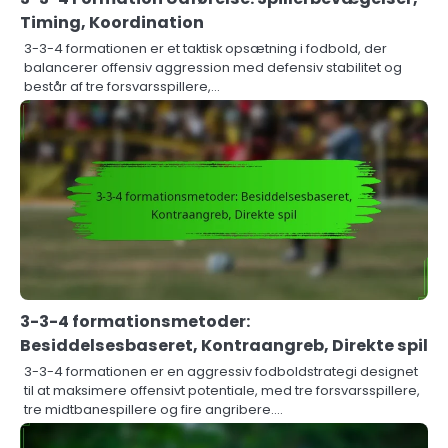
Timing, Koordination
3-3-4 formationen er et taktisk opsætning i fodbold, der
balancerer offensiv aggression med defensiv stabilitet og
består af tre forsvarsspillere,…
3-3-4 formationsmetoder:
Besiddelsesbaseret, Kontraangreb, Direkte spil
3-3-4 formationen er en aggressiv fodboldstrategi designet
til at maksimere offensivt potentiale, med tre forsvarsspillere,
tre midtbanespillere og fire angribere.…