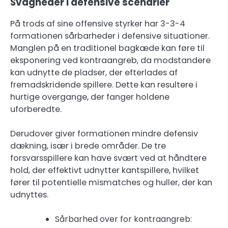
Svagheder i defensive scenarier
På trods af sine offensive styrker har 3-3-4
formationen sårbarheder i defensive situationer.
Manglen på en traditionel bagkæde kan føre til
eksponering ved kontraangreb, da modstandere
kan udnytte de pladser, der efterlades af
fremadskridende spillere. Dette kan resultere i
hurtige overgange, der fanger holdene
uforberedte.
Derudover giver formationen mindre defensiv
dækning, især i brede områder. De tre
forsvarsspillere kan have svært ved at håndtere
hold, der effektivt udnytter kantspillere, hvilket
fører til potentielle mismatches og huller, der kan
udnyttes.
Sårbarhed over for kontraangreb: