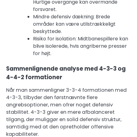
Hurtige overgange kan overmande
forsvaret.
Mindre defensiv dækning: Brede
områder kan være utilstrækkeligt
beskyttede.
Risiko for isolation: Midtbanespillere kan
blive isolerede, hvis angriberne presser
for højt.
Sammenlignende analyse med 4-3-3 og
4-4-2 formationer
Når man sammenligner 3-3-4 formationen med
4-3-3, tilbyder den førstnævnte flere
angrebsoptioner, men ofrer noget defensiv
stabilitet. 4-3-3 giver en mere afbalanceret
tilgang, der muliggør en solid defensiv struktur,
samtidig med at den opretholder offensive
kapabiliteter.