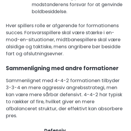
modstanderens forsvar for at genvinde
boldbesiddelse.
Hver spillers rolle er afgørende for formationens
succes. Forsvarsspillere skal være stærke i en-
mod-en-situationer, midtbanespillere skal være
alsidige og taktiske, mens angribere bør besidde
fart og afslutningsevner.
Sammenligning med andre formationer
Sammenlignet med 4-4-2 formationen tilbyder
3-3-4 en mere aggressiv angrebsstrategi, men
kan være mere sårbar defensivt. 4-4-2 har typisk
to rækker af fire, hvilket giver en mere
afbalanceret struktur, der effektivt kan absorbere
pres.
Defensiv