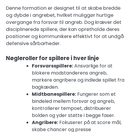
Denne formation er designet til at skabe bredde
og dybde i angrebet, hvilket muliggør hurtige
overgange fra forsvar til angreb. Dog kræver det
disciplinerede spillere, der kan opretholde deres
positioner og kommunikere effektivt for at undgå
defensive sårbarheder.
Nøgleroller for spillere i hver linje
Forsvarsspillere:
Ansvarlige for at
blokere modstanderens angreb,
markere angribere og indlede spillet fra
bagkæden.
Midtbanespillere:
Fungerer som et
bindeled mellem forsvar og angreb,
kontrollerer tempoet, distribuerer
bolden og yder støtte i begge faser.
Angribere:
Fokuserer på at score mål,
skabe chancer og presse