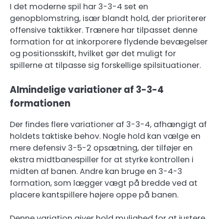
I det moderne spil har 3-3-4 set en
genopblomstring, især blandt hold, der prioriterer
offensive taktikker. Trænere har tilpasset denne
formation for at inkorporere flydende bevægelser
og positionsskift, hvilket gør det muligt for
spillerne at tilpasse sig forskellige spilsituationer.
Almindelige variationer af 3-3-4
formationen
Der findes flere variationer af 3-3-4, afhængigt af
holdets taktiske behov. Nogle hold kan vælge en
mere defensiv 3-5-2 opsætning, der tilføjer en
ekstra midtbanespiller for at styrke kontrollen i
midten af banen. Andre kan bruge en 3-4-3
formation, som lægger vægt på bredde ved at
placere kantspillere højere oppe på banen.
Denne variation giver hold mulighed for at justere