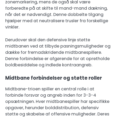
zonemarkering, mens de også skal være
forberedte på at skifte til mand-mand dækning,
når det er nødvendigt. Denne dobbelte tilgang
hjælper med at neutralisere trusler fra forskellige
vinkler.
Derudover skal den defensive linje støtte
midtbanen ved at tilbyde pasningsmuligheder og
dække for fremadskridende midtbanespillere.
Denne forbindelse er afgørende for at opretholde
boldbesiddelse og indlede kontraangreb.
Midtbane forbindelser og støtte roller
Midtbane-trioen spiller en central rolle i at
forbinde forsvar og angreb inden for 3-3-4
opsætningen. Hver midtbanespiller har specifikke
opgaver, herunder bolddistribution, defensiv
støtte og skabelse af offensive muligheder. Deres