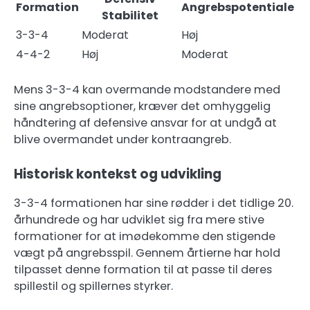
Formation
Angrebspotentiale
Stabilitet
3-3-4
Moderat
Høj
4-4-2
Høj
Moderat
Mens 3-3-4 kan overmande modstandere med
sine angrebsoptioner, kræver det omhyggelig
håndtering af defensive ansvar for at undgå at
blive overmandet under kontraangreb.
Historisk kontekst og udvikling
3-3-4 formationen har sine rødder i det tidlige 20.
århundrede og har udviklet sig fra mere stive
formationer for at imødekomme den stigende
vægt på angrebsspil. Gennem årtierne har hold
tilpasset denne formation til at passe til deres
spillestil og spillernes styrker.