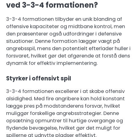
ved 3-3-4 formationen?
3-3-4 formationen tilbyder en unik blanding af
offensive kapaciteter og midtbane kontrol, men
den præsenterer også udfordringer i defensive
situationer. Denne formation lægger vægt på
angrebsspil, mens den potentielt efterlader huller i
forsvaret, hvilket gør det afgørende at forstå dens
dynamik for effektiv implementering.
Styrker i offensivt spil
3-3-4 formationen excellerer i at skabe offensiv
alsidighed. Med fire angribere kan hold konstant
lægge pres på modstanderens forsvar, hvilket
muliggør forskellige angrebsstrategier. Denne
opsætning opmuntrer til hurtige overgange og
flydende bevægelse, hvilket gør det muligt for
spillerne at udnytte pladser effektivt.