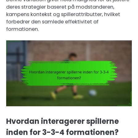
deres strategier baseret på modstanderen,
kampens kontekst og spillerattributter, hvilket
forbedrer den samlede effektivitet af
formationen.
Hvordan interagerer spillerne
inden for 3-3-4 formationen?