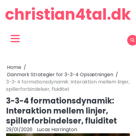
Skip
christian4tal.dk
to
content
Home
Danmark Strategier for 3-3-4 Opsætningen
3-3-4 formationsdynamik: Interaktion mellem linjer,
spillerforbindelser, fluiditet
3-3-4 formationsdynamik:
Interaktion mellem linjer,
spillerforbindelser, fluiditet
29/01/2026
Lucas Harrington