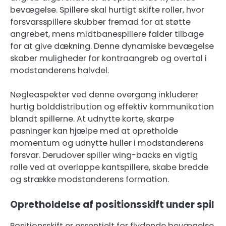
bevægelse. Spillere skal hurtigt skifte roller, hvor
forsvarsspillere skubber fremad for at støtte
angrebet, mens midtbanespillere falder tilbage
for at give dækning. Denne dynamiske bevægelse
skaber muligheder for kontraangreb og overtal i
modstanderens halvdel.
Nøgleaspekter ved denne overgang inkluderer
hurtig bolddistribution og effektiv kommunikation
blandt spillerne. At udnytte korte, skarpe
pasninger kan hjælpe med at opretholde
momentum og udnytte huller i modstanderens
forsvar. Derudover spiller wing-backs en vigtig
rolle ved at overlappe kantspillere, skabe bredde
og strække modstanderens formation.
Opretholdelse af positionsskift under spil
Positionsskift er essentielt for flydende bevægelse