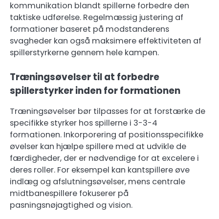
kommunikation blandt spillerne forbedre den
taktiske udførelse. Regelmæssig justering af
formationer baseret på modstanderens
svagheder kan også maksimere effektiviteten af
spillerstyrkerne gennem hele kampen.
Træningsøvelser til at forbedre
spillerstyrker inden for formationen
Træningsøvelser bør tilpasses for at forstærke de
specifikke styrker hos spillerne i 3-3-4
formationen. Inkorporering af positionsspecifikke
øvelser kan hjælpe spillere med at udvikle de
færdigheder, der er nødvendige for at excelere i
deres roller. For eksempel kan kantspillere øve
indlæg og afslutningsøvelser, mens centrale
midtbanespillere fokuserer på
pasningsnøjagtighed og vision.