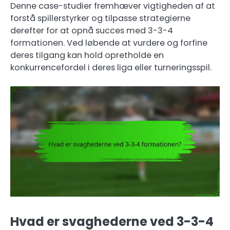
Denne case-studier fremhæver vigtigheden af at
forstå spillerstyrker og tilpasse strategierne
derefter for at opnå succes med 3-3-4
formationen. Ved løbende at vurdere og forfine
deres tilgang kan hold opretholde en
konkurrencefordel i deres liga eller turneringsspil.
Hvad er svaghederne ved 3-3-4