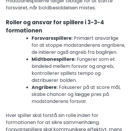
midtbanespillerne følger tilbage for at støtte
forsvaret, når boldbesiddelsen mistes.
Roller og ansvar for spillere i 3-3-4
formationen
Forsvarsspillere:
Primært ansvarlige
for at stoppe modstanderens angribere,
de initierer også angreb fra baglinjen.
Midtbanespillere:
Fungerer som et
bindeled mellem forsvar og angreb,
kontrollerer spillets tempo og
distribuerer bolden.
Angribere:
Fokuserer på at score mål,
skabe chancer og lægge pres på
modstanderens forsvar.
Hver spiller skal forstå sin rolle inden for
formationen for at sikre sammenhæng.
Forsvarsspillere skal kommunikere effektivt, mens