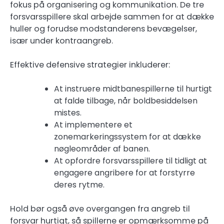
fokus på organisering og kommunikation. De tre
forsvarsspillere skal arbejde sammen for at dække
huller og forudse modstanderens bevægelser,
især under kontraangreb.
Effektive defensive strategier inkluderer:
At instruere midtbanespillerne til hurtigt
at falde tilbage, når boldbesiddelsen
mistes.
At implementere et
zonemarkeringssystem for at dække
nøgleområder af banen.
At opfordre forsvarsspillere til tidligt at
engagere angribere for at forstyrre
deres rytme.
Hold bør også øve overgangen fra angreb til
forsvar hurtigt, så spillerne er opmærksomme på