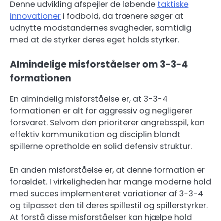
Denne udvikling afspejler de løbende
taktiske
innovationer
i fodbold, da trænere søger at
udnytte modstandernes svagheder, samtidig
med at de styrker deres eget holds styrker.
Almindelige misforståelser om 3-3-4
formationen
En almindelig misforståelse er, at 3-3-4
formationen er alt for aggressiv og negligerer
forsvaret. Selvom den prioriterer angrebsspil, kan
effektiv kommunikation og disciplin blandt
spillerne opretholde en solid defensiv struktur.
En anden misforståelse er, at denne formation er
forældet. I virkeligheden har mange moderne hold
med succes implementeret variationer af 3-3-4
og tilpasset den til deres spillestil og spillerstyrker.
At forstå disse misforståelser kan hjælpe hold