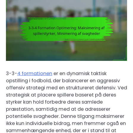
3-3-
4 formationen
er en dynamisk taktisk
opstilling i fodbold, der balancerer en aggressiv
offensiv strategi med en struktureret defensiv. Ved
strategisk at placere spillere baseret på deres
styrker kan hold forbedre deres samlede
præstation, samtidig med at de adresserer
potentielle svagheder. Denne tilgang maksimerer
ikke kun individuelle bidrag, men fremmer også en
sammenhængende enhed, der er i stand til at