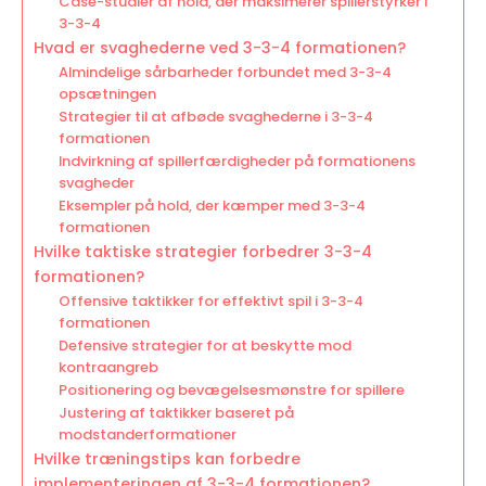
Case-studier af hold, der maksimerer spillerstyrker i
3-3-4
Hvad er svaghederne ved 3-3-4 formationen?
Almindelige sårbarheder forbundet med 3-3-4
opsætningen
Strategier til at afbøde svaghederne i 3-3-4
formationen
Indvirkning af spillerfærdigheder på formationens
svagheder
Eksempler på hold, der kæmper med 3-3-4
formationen
Hvilke taktiske strategier forbedrer 3-3-4
formationen?
Offensive taktikker for effektivt spil i 3-3-4
formationen
Defensive strategier for at beskytte mod
kontraangreb
Positionering og bevægelsesmønstre for spillere
Justering af taktikker baseret på
modstanderformationer
Hvilke træningstips kan forbedre
implementeringen af 3-3-4 formationen?