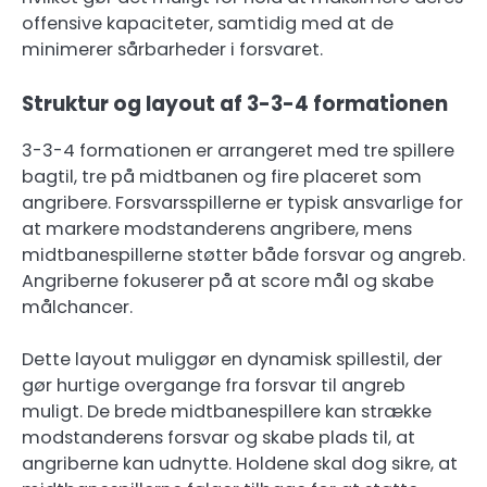
offensive kapaciteter, samtidig med at de
minimerer sårbarheder i forsvaret.
Struktur og layout af 3-3-4 formationen
3-3-4 formationen er arrangeret med tre spillere
bagtil, tre på midtbanen og fire placeret som
angribere. Forsvarsspillerne er typisk ansvarlige for
at markere modstanderens angribere, mens
midtbanespillerne støtter både forsvar og angreb.
Angriberne fokuserer på at score mål og skabe
målchancer.
Dette layout muliggør en dynamisk spillestil, der
gør hurtige overgange fra forsvar til angreb
muligt. De brede midtbanespillere kan strække
modstanderens forsvar og skabe plads til, at
angriberne kan udnytte. Holdene skal dog sikre, at