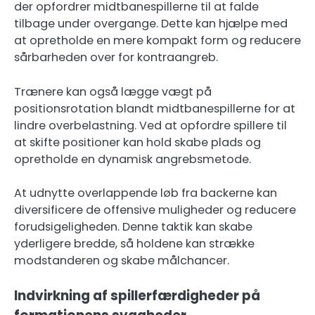
der opfordrer midtbanespillerne til at falde
tilbage under overgange. Dette kan hjælpe med
at opretholde en mere kompakt form og reducere
sårbarheden over for kontraangreb.
Trænere kan også lægge vægt på
positionsrotation blandt midtbanespillerne for at
lindre overbelastning. Ved at opfordre spillere til
at skifte positioner kan hold skabe plads og
opretholde en dynamisk angrebsmetode.
At udnytte overlappende løb fra backerne kan
diversificere de offensive muligheder og reducere
forudsigeligheden. Denne taktik kan skabe
yderligere bredde, så holdene kan strække
modstanderen og skabe målchancer.
Indvirkning af spillerfærdigheder på