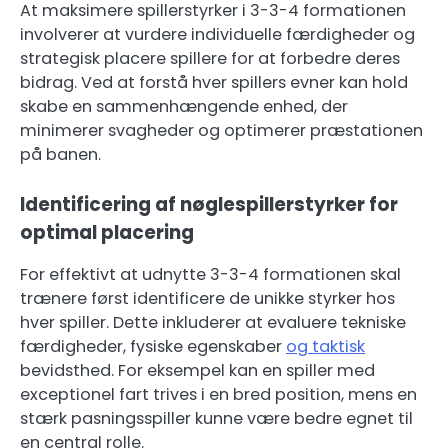
At maksimere spillerstyrker i 3-3-4 formationen
involverer at vurdere individuelle færdigheder og
strategisk placere spillere for at forbedre deres
bidrag. Ved at forstå hver spillers evner kan hold
skabe en sammenhængende enhed, der
minimerer svagheder og optimerer præstationen
på banen.
Identificering af nøglespillerstyrker for
optimal placering
For effektivt at udnytte 3-3-4 formationen skal
trænere først identificere de unikke styrker hos
hver spiller. Dette inkluderer at evaluere tekniske
færdigheder, fysiske egenskaber
og taktisk
bevidsthed. For eksempel kan en spiller med
exceptionel fart trives i en bred position, mens en
stærk pasningsspiller kunne være bedre egnet til
en central rolle.