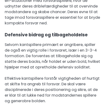
en-situationer med forsvarsspillere, hvor de
udnytter deres driblefærdigheder til at overvinde
modstandere og skabe chancer. Deres evne til at
tage imod forsvarsspillere er essentiel for at bryde
kompakte forsvar ned.
Defensive bidrag og tilbageholdelse
Selvom kantspillere primært er angribere, spiller
de også en vigtig rolle i forsvaret, især i en 3-3-4
formation. De forventes at tilbageholde sig og
støtte deres backs, når holdet er uden bold, hvilket
hjælper med at opretholde defensiv soliditet.
Effektive kantspillere forstår vigtigheden af hurtigt
at skifte fra angreb til forsvar. De skal være
disciplinerede i deres positionering og sikre, at de
er klar til at lukke ned for modstandernes spillere
og generobre bolden.