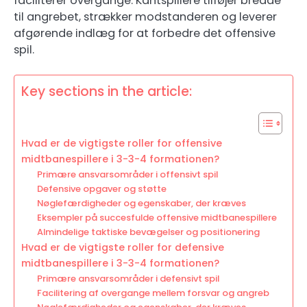
faciliterer overgange. Kantspillere tilføjer bredde
til angrebet, strækker modstanderen og leverer
afgørende indlæg for at forbedre det offensive
spil.
Key sections in the article:
Hvad er de vigtigste roller for offensive
midtbanespillere i 3-3-4 formationen?
Primære ansvarsområder i offensivt spil
Defensive opgaver og støtte
Nøglefærdigheder og egenskaber, der kræves
Eksempler på succesfulde offensive midtbanespillere
Almindelige taktiske bevægelser og positionering
Hvad er de vigtigste roller for defensive
midtbanespillere i 3-3-4 formationen?
Primære ansvarsområder i defensivt spil
Facilitering af overgange mellem forsvar og angreb