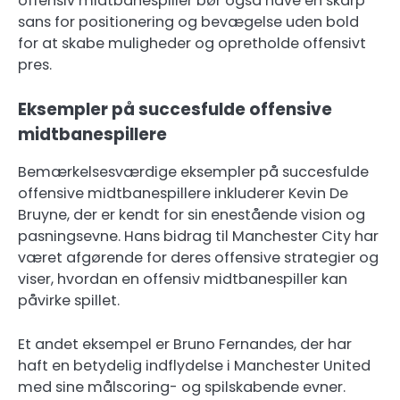
offensiv midtbanespiller bør også have en skarp
sans for positionering og bevægelse uden bold
for at skabe muligheder og opretholde offensivt
pres.
Eksempler på succesfulde offensive
midtbanespillere
Bemærkelsesværdige eksempler på succesfulde
offensive midtbanespillere inkluderer Kevin De
Bruyne, der er kendt for sin enestående vision og
pasningsevne. Hans bidrag til Manchester City har
været afgørende for deres offensive strategier og
viser, hvordan en offensiv midtbanespiller kan
påvirke spillet.
Et andet eksempel er Bruno Fernandes, der har
haft en betydelig indflydelse i Manchester United
med sine målscoring- og spilskabende evner.