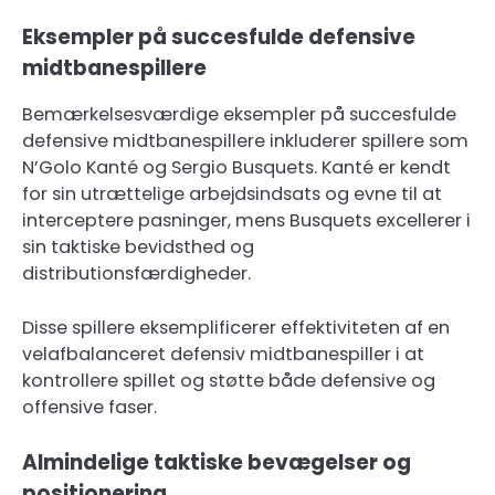
Eksempler på succesfulde defensive
midtbanespillere
Bemærkelsesværdige eksempler på succesfulde
defensive midtbanespillere inkluderer spillere som
N’Golo Kanté og Sergio Busquets. Kanté er kendt
for sin utrættelige arbejdsindsats og evne til at
interceptere pasninger, mens Busquets excellerer i
sin taktiske bevidsthed og
distributionsfærdigheder.
Disse spillere eksemplificerer effektiviteten af en
velafbalanceret defensiv midtbanespiller i at
kontrollere spillet og støtte både defensive og
offensive faser.
Almindelige taktiske bevægelser og
positionering