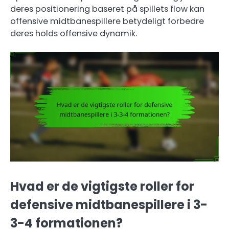
deres positionering baseret på spillets flow kan
offensive midtbanespillere betydeligt forbedre
deres holds offensive dynamik.
Hvad er de vigtigste roller for
defensive midtbanespillere i 3-
3-4 formationen?