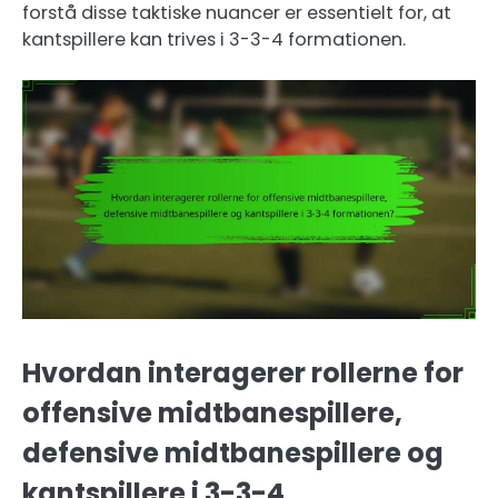
forstå disse taktiske nuancer er essentielt for, at
kantspillere kan trives i 3-3-4 formationen.
Hvordan interagerer rollerne for
offensive midtbanespillere,
defensive midtbanespillere og
kantspillere i 3-3-4