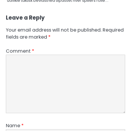
udvikle taktisk bevidsthed tilpasset hver spillers rolle.…
Leave a Reply
Your email address will not be published.
Required
fields are marked
*
Comment
*
Name
*