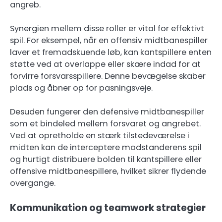
angreb.
Synergien mellem disse roller er vital for effektivt
spil. For eksempel, når en offensiv midtbanespiller
laver et fremadskuende løb, kan kantspillere enten
støtte ved at overlappe eller skære indad for at
forvirre forsvarsspillere. Denne bevægelse skaber
plads og åbner op for pasningsveje.
Desuden fungerer den defensive midtbanespiller
som et bindeled mellem forsvaret og angrebet.
Ved at opretholde en stærk tilstedeværelse i
midten kan de interceptere modstanderens spil
og hurtigt distribuere bolden til kantspillere eller
offensive midtbanespillere, hvilket sikrer flydende
overgange.
Kommunikation og teamwork strategier