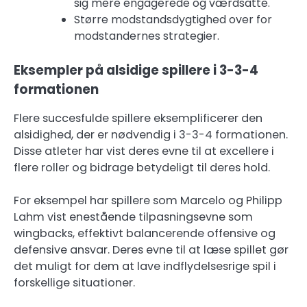
sig mere engagerede og værdsatte.
Større modstandsdygtighed over for
modstandernes strategier.
Eksempler på alsidige spillere i 3-3-4
formationen
Flere succesfulde spillere eksemplificerer den
alsidighed, der er nødvendig i 3-3-4 formationen.
Disse atleter har vist deres evne til at excellere i
flere roller og bidrage betydeligt til deres hold.
For eksempel har spillere som Marcelo og Philipp
Lahm vist enestående tilpasningsevne som
wingbacks, effektivt balancerende offensive og
defensive ansvar. Deres evne til at læse spillet gør
det muligt for dem at lave indflydelsesrige spil i
forskellige situationer.