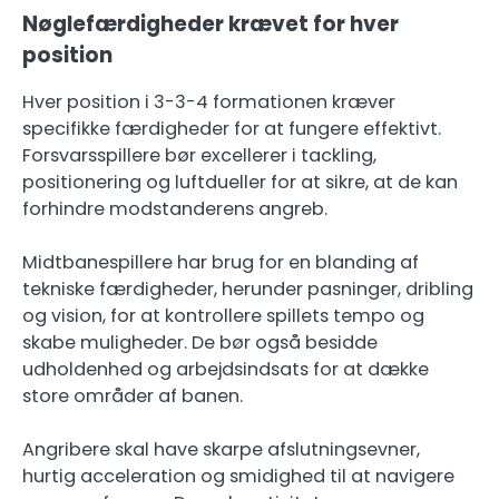
Nøglefærdigheder krævet for hver
position
Hver position i 3-3-4 formationen kræver
specifikke færdigheder for at fungere effektivt.
Forsvarsspillere bør excellerer i tackling,
positionering og luftdueller for at sikre, at de kan
forhindre modstanderens angreb.
Midtbanespillere har brug for en blanding af
tekniske færdigheder, herunder pasninger, dribling
og vision, for at kontrollere spillets tempo og
skabe muligheder. De bør også besidde
udholdenhed og arbejdsindsats for at dække
store områder af banen.
Angribere skal have skarpe afslutningsevner,
hurtig acceleration og smidighed til at navigere