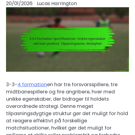
20/01/2026
Lucas Harrington
3-3-
4 formation
en har tre forsvarsspillere, tre
midtbanespillere og fire angribere, hver med
unikke egenskaber, der bidrager til holdets
overordnede strategi. Denne meget
tilpasningsdygtige struktur gør det muligt for hold
at reagere effektivt på forskellige
matchsituationer, hvilket gør det muligt for