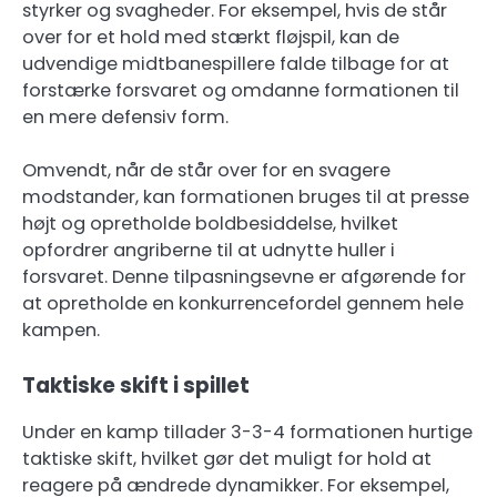
styrker og svagheder. For eksempel, hvis de står
over for et hold med stærkt fløjspil, kan de
udvendige midtbanespillere falde tilbage for at
forstærke forsvaret og omdanne formationen til
en mere defensiv form.
Omvendt, når de står over for en svagere
modstander, kan formationen bruges til at presse
højt og opretholde boldbesiddelse, hvilket
opfordrer angriberne til at udnytte huller i
forsvaret. Denne tilpasningsevne er afgørende for
at opretholde en konkurrencefordel gennem hele
kampen.
Taktiske skift i spillet
Under en kamp tillader 3-3-4 formationen hurtige
taktiske skift, hvilket gør det muligt for hold at
reagere på ændrede dynamikker. For eksempel,