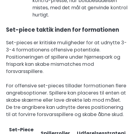
kontra-presse, når boldbesiddelsen
mistes, med det mål at genvinde kontrol
hurtigt.
Set-piece taktik inden for formationen
Set-pieces er kritiske muligheder for at udnytte 3-
3-4 formationens offensive potentiale.
Positioneringen af spillere under hjørnespark og
frispark kan skabe mismatches mod
forsvarsspillere.
For offensive set-pieces tillader formationen flere
angrebsoptioner. Spillere kan placeres til enten at
skabe skærme eller lave direkte løb mod målet.
De tre angribere kan udnytte deres positionering
til at forvirre forsvarsspillere og skabe åbne skud.
Set-Piece
Spillerroller
Udførelsesstrategi