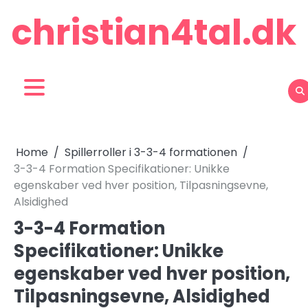
Skip
christian4tal.dk
to
content
Home
Spillerroller i 3-3-4 formationen
3-3-4 Formation Specifikationer: Unikke
egenskaber ved hver position, Tilpasningsevne,
Alsidighed
3-3-4 Formation
Specifikationer: Unikke
egenskaber ved hver position,
Tilpasningsevne, Alsidighed