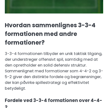
Hvordan sammenlignes 3-3-4
formationen med andre
formationer?
3-3-4 formationen tilbyder en unik taktisk tilgang,
der understreger offensivt spil, samtidig med at
den opretholder en solid defensiv struktur.
Sammenlignet med formationer som 4-4-2 og 3-
5-2 giver den distinkte fordele og begrænsninger,
der kan påvirke spillestrategi og effektivitet
betydeligt.
Fordele ved 3-3-4 formationen over 4-4-
2