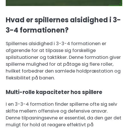
Hvad er spillernes alsidighed i 3-
3-4 formationen?
Spillernes alsidighed i 3-3-4 formationen er
afgørende for at tilpasse sig forskellige
spilsituationer og taktikker. Denne formation giver
spillerne mulighed for at påtage sig flere roller,
hvilket forbedrer den samlede holdpræstation og
fleksibilitet på banen.
Multi-rolle kapaciteter hos spillere
I en 3-3-4 formation finder spillerne ofte sig selv
skifte mellem offensive og defensive ansvar.
Denne tilpasningsevne er essentiel, da den gør det
muligt for hold at reagere effektivt på