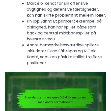
Marcelo: Kendt for sin offensive
dygtighed og defensive færdigheder,
kan han skifte problemfrit mellem roller.
Philipp Lahm: Et primært eksempel på
alsidighed, han har spillet både som
back og central midtbanespiller på
højeste niveau.
Andre bemærkelsesværdige spillere
inkluderer Cesc Fàbregas og N’Golo
Kanté, som kan påvirke spillet fra flere
positioner.