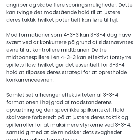
angriber og skabe flere scoringsmuligheder. Dette
kan tvinge det modstående hold til at justere
deres taktik, hvilket potentielt kan føre til fejl.
Mod formationer som 4-3-3 kan 3-3-4 dog have
svært ved at konkurrere på grund af sidstnævntes
evne til at kontrollere midtbanen. De tre
midtbanespillere i en 4-3-3 kan effektivt forstyrre
spillets flow, hvilket gør det essentielt for 3-3-4
hold at tilpasse deres strategi for at opretholde
konkurrenceevnen.
Samlet set afhænger effektiviteten af 3-3-4
formationen i høj grad af modstanderens
opsætning og den specifikke spilkontekst. Hold
skal være forberedt på at justere deres taktik og
spillerroller for at maksimere styrkerne ved 3-3-4,
samtidig med at de mindsker dets svagheder
mod forskellige formationer.