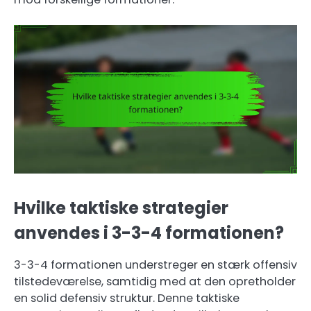
Hvilke taktiske strategier
anvendes i 3-3-4 formationen?
3-3-4 formationen understreger en stærk offensiv
tilstedeværelse, samtidig med at den opretholder
en solid defensiv struktur. Denne taktiske