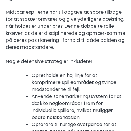
Midtbanespillerne har til opgave at spore tilbage
for at støtte forsvaret og give yderligere dækning,
når holdet er under pres. Denne dobbelte rolle
kræver, at de er disciplinerede og opmærksomme
på deres positionering i forhold til både bolden og
deres modstandere.
Nøgle defensive strategier inkluderer:
Opretholde en høj linje for at
komprimere spilleområdet og tvinge
modstanderne til fejl.
Anvende zonemarkeringssystem for at
dække nøgleområder frem for
individuelle spillere, hvilket muliggør
bedre holdkohæsion.
Opfordre til hurtige overgange for at